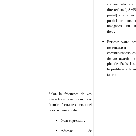
commerciales (i) 
directe (email, SMS
postal) et (ii) par
publicitaire lors
navigation sur d
tiers ;
Enrichir votre pr
personnalis
communications en
de vos intérêts - v
plus de détails, la s
le profilage à la s
tableau.
Selon la fréquence de vos
interactions avec nous, ces
données à caractère personnel
peuvent comprendre :
Nom et prénom ;
Adresse de