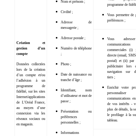
Nom et prénom ;
programme de fidélit
Civilité ;
Vous permettre de 
préférences ;
Adresse de
messagerie ;
Adresse postale ;
Vous adress
Création et
communications
gestion d’un
Numéro de téléphone
commerciales (i) 
compte
;
directe (email, SMS
postal) et (ii) par
Données collectées
Photo ;
publicitaire lors
lors de la création
navigation sur d
Date de naissance ou
d’un compte et/ou
tiers ;
tranche d’âge ;
l’adhésion à un
programme de
Enrichir votre pr
Identifiant, nom
fidélité, sur les sites
personnalis
d’utilisateur et mot de
Internet/applications
communications en
passe ;
de L’Oréal France,
de vos intérêts - v
au moyen d’une
plus de détails, la s
Présentation ou
connexion via les
le profilage à la s
préférences
réseaux sociaux ou
tableau.
personnelles ;
en magasin.
Informations