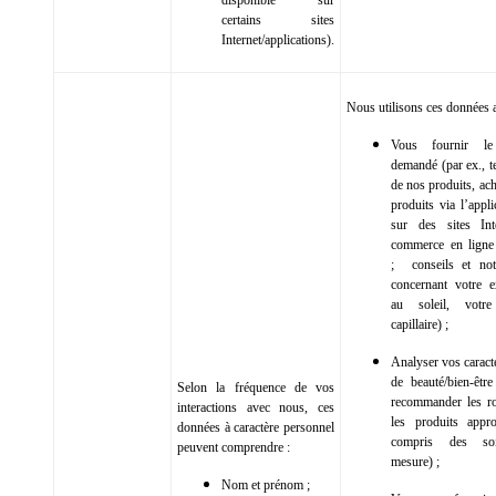
disponible sur
certains sites
Internet/applications).
Nous utilisons ces données a
Vous fournir le
demandé (par ex., te
de nos produits, ac
produits via l’appl
sur des sites Int
commerce en ligne
; conseils et noti
concernant votre e
au soleil, votre
capillaire) ;
Analyser vos caract
de beauté/bien-êtr
Selon la fréquence de vos
recommander les ro
interactions avec nous, ces
les produits appr
données à caractère personnel
compris des so
peuvent comprendre :
mesure) ;
Nom et prénom ;