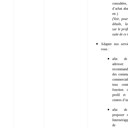
consultées
d’achat ab
etc.)
(Voir, pou
détails, l
sur le prof
suite de ce 
Adapter nos servi
vous :
afin d
adress
recommanda
des commun
commerci
tous con
fonction 
profil e
centres d’in
afin d
proposer n
Internet/app
de ma