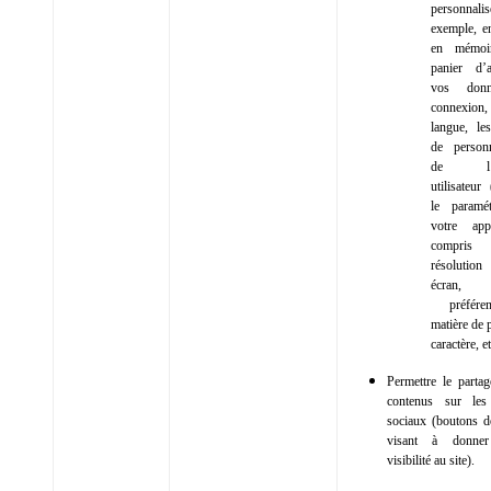
personnali
exemple, e
en mémoi
panier d’
vos don
connexio
langue, le
de personn
de l’in
utilisateur
le paramé
votre app
compr
résolution
écran
préfére
matière de 
caractère, et
Permettre le parta
contenus sur les
sociaux (boutons d
visant à donne
visibilité au site).