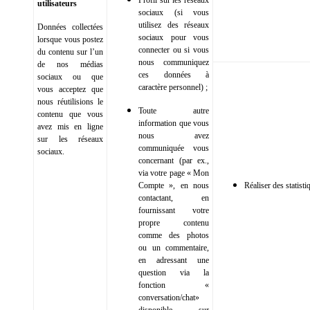
Profil sur les réseaux
utilisateurs
sociaux (si vous
utilisez des réseaux
Données collectées
sociaux pour vous
lorsque vous postez
connecter ou si vous
du contenu sur l’un
nous communiquez
de nos médias
ces données à
sociaux ou que
caractère personnel) ;
vous acceptez que
nous réutilisions le
Toute autre
contenu que vous
information que vous
avez mis en ligne
nous avez
sur les réseaux
communiquée vous
sociaux.
concernant (par ex.,
via votre page « Mon
Compte », en nous
Réaliser des statisti
contactant, en
fournissant votre
propre contenu
comme des photos
ou un commentaire,
en adressant une
question via la
fonction «
conversation/chat»