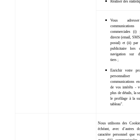
Réaliser des statisti
Vous adress
communications
commerciales (i) 
directe (email, SMS
postal) et (ii) par
publicitaire lors
navigation sur d
tiers ;
Enrichir votre pr
personnalis
communications en
de vos intérêts - v
plus de détails, la s
le profilage à la s
tableau".
Nous utilisons des Cookie
échéant, avec d’autres d
caractère personnel que v