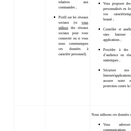
relatives aux
Vous proposer des
commandes ;
personnalisés en fo
vos caractérist
Profil sur les réseaux
beauté ;
sociaux (si
vous
utilisez
des réseaux
Contrôler et amél
sociaux pour vous
sites Internet
connecter ou si vous
applications ;
nous communiquez
ces données à
Procéder à des 
caractère personnel).
d’audience ou réa
statistiques ;
Sécuriser nos
Internet/applica
assurer notre e
protection contre la 
Nous utilisons ces données a
Vous adress
communications