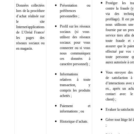
Protéger les tran
Données collectées
Présentation ou
contre la fraude (
lors de la procédure
préférences
via des techni
d’achat réalisée sur
personnelles ;
profilage). Il est p
le site
nous utilisons une
Profil sur les réseaux
Internet/applications
fournie par un pres
sociaux (si vous
de L’Oréal France/
service tiers afin d
utilisez des réseaux
les pages des
toute fraude et
sociaux pour vous
réseaux sociaux ou
assurer que le paie
connecter ou si vous
en magasin.
effectué par vos 
nous communiquez
toute personne 
ces données à
aurez autorisée à cet 
caractère personnel) ;
Vous envoyer des 
Informations
de satisfaction à
relatives à toute
d’interactions avec
transaction, y
ex., après un ach
compris les produits
contact avec le
achetés ;
client) ;
Paiement et
Evaluer la satisfacti
informations ; ou
Gérer tout litige lié 
Historique d’achats.
;