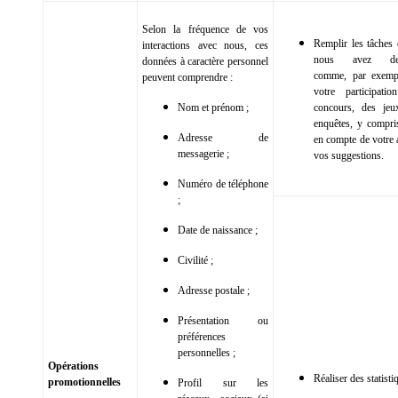
Selon la fréquence de vos
Remplir les tâches
interactions avec nous, ces
nous avez dem
données à caractère personnel
comme, par exempl
peuvent comprendre :
votre participati
Nom et prénom ;
concours, des jeu
enquêtes, y compris
Adresse de
en compte de votre 
messagerie ;
vos suggestions.
Numéro de téléphone
;
Date de naissance ;
Civilité ;
Adresse postale ;
Présentation ou
préférences
personnelles ;
Opérations
Réaliser des statisti
promotionnelles
Profil sur les