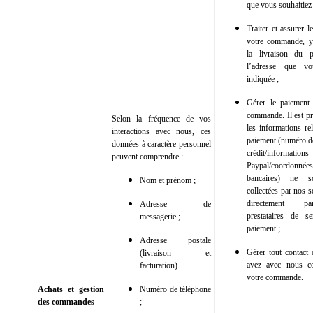
que vous souhaitiez 
Traiter et assurer l
votre commande, y
la livraison du p
l’adresse que v
indiquée ;
Gérer le paiement
commande. Il est pr
Selon la fréquence de vos
les informations re
interactions avec nous, ces
paiement (numéro de
données à caractère personnel
crédit/informations
peuvent comprendre :
Paypal/coordonnées
bancaires) ne s
Nom et prénom ;
collectées par nos 
directement p
Adresse de
prestataires de s
messagerie ;
paiement ;
Adresse postale
Gérer tout contact
(livraison et
avez avec nous co
facturation)
votre commande.
Achats et gestion
Numéro de téléphone
des commandes
;