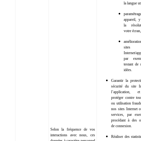
la langue uti
paramétrage
appareil, 
la résol
votre écran, 
améliorati
sites
Internet/app
par exem
testant de 
idées.
Garantir la protect
sécurité du site In
l’application, 
protéger contre tou
ou utilisation frau
nos sites Internet 
services, par exe
procédant à des o
de connexion.
Selon la fréquence de vos
interactions avec nous, ces
Réaliser des statist
données à caractère personnel