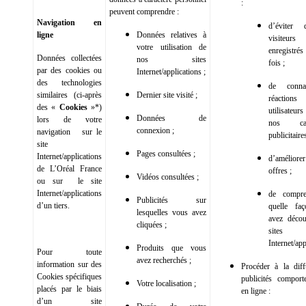
:
peuvent comprendre :
Navigation en
d’éviter
ligne
Données relatives à
visiteur
votre utilisation de
enregist
Données collectées
nos sites
fois ;
par des cookies ou
Internet/applications ;
des technologies
de conna
similaires (ci-après
Dernier site visité ;
réactio
des «
Cookies
»*)
utilisateu
Données de
lors de votre
nos cam
connexion ;
navigation sur le
publicitaires
site
Pages consultées ;
Internet/applications
d’amélio
de L’Oréal France
offres ;
Vidéos consultées ;
ou sur le site
Internet/applications
de compr
Publicités sur
d’un tiers.
quelle fa
lesquelles vous avez
avez décou
cliquées ;
sites
Internet/app
Produits que vous
Pour toute
avez recherchés ;
information sur des
Procéder à la dif
Cookies spécifiques
publicités comport
Votre localisation ;
placés par le biais
en ligne :
d’un site