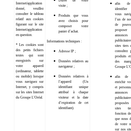
Durée de votre
Internet/application
afin d
visite ;
donné, veuillez
identifier
consulter le tableau
vous navi
Produits que vous
relatif aux cookies
l’un de nos
avez choisis pour
figurant sur le site
de pouvo
composer votre
Internet/application
propos
panier d’achat.
en question.
annonces
publicitair
Informations techniques :
* Les cookies sont
sites tiers
des petits fichiers
consultez 
Adresse IP ;
textes qui sont
produits et
enregistrés sur
Données relatives au
des mar
votre appareil
navigateur ;
Groupe L’O
(ordinateur, tablette
ou mobile) lorsque
Données relatives à
afin de 
vous naviguez sur
l’appareil (Un
enrichir vo
Internet, y compris
identifiant unique
et personna
sur les sites Internet
attribué à chaque
annonces
du Groupe L’Oréal.
visiteur et la date
publicitaire
d’expiration de cet
proposées
identifiant).
sites t
fonction de
que nous d
de votre n
sur nos sit