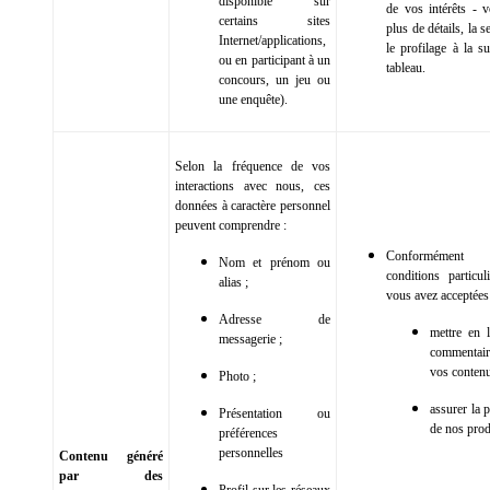
disponible sur
de vos intérêts - v
certains sites
plus de détails, la s
Internet/applications,
le profilage à la s
ou en participant à un
tableau.
concours, un jeu ou
une enquête).
Selon la fréquence de vos
interactions avec nous, ces
données à caractère personnel
peuvent comprendre :
Conformémen
Nom et prénom ou
conditions particul
alias ;
vous avez acceptées
Adresse de
mettre en 
messagerie ;
commenta
vos contenu
Photo ;
assurer la 
Présentation ou
de nos prod
préférences
personnelles
Contenu généré
par des