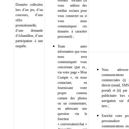
réseaux sociaux (si
Données collectées
vous utilisez des
lors d’un jeu, d’un
médias sociaux pour
concours, d’une
vous connecter ou si
offre
vous nous
promotionnelle,
communiquez ces
d’une demande
données à caractère
d’échantillon, d’une
personnel) ;
participation à une
enquête.
Toute autre
information que vous
nous avez
communiquée vous
concernant (par ex.,
Vous adress
via votre page « Mon
communications
Compte », en nous
commerciales (i) 
contactant, en
directe (email, SMS
fournissant votre
postal) et (ii) par
propre contenu
publicitaire lors
comme des photos
navigation sur d
ou un commentaire,
tiers ;
en adressant une
question via la
Enrichir votre pr
fonction
personnalis
« conversation/chat »
communications en