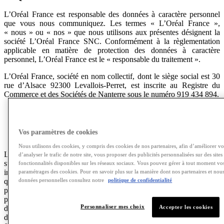
L’Oréal France est responsable des données à caractère personnel
que vous nous communiquez. Les termes « L’Oréal France »,
« nous » ou « nos » que nous utilisons aux présentes désignent la
société L’Oréal France SNC. Conformément à la règlementation
applicable en matière de protection des données à caractère
personnel, L’Oréal France est le « responsable du traitement ».
L’Oréal France, société en nom collectif, dont le siège social est 30
rue d’Alsace 92300 Levallois-Perret, est inscrite au Registre du
Commerce et des Sociétés de Nanterre sous le numéro 919 434 894.
QU’EST-CE QU’UNE DONNÉE À CARACTÈRE
Vos paramètres de cookies
PERSONNEL ?
Nous utilisons des cookies, y compris des cookies de nos partenaires, afin d’améliorer vot
Les « données à caractère personnel » désignent toute information
d’analyser le trafic de notre site, vous proposer des publicités personnalisées sur des sites
susceptible de vous identifier directement (par ex., votre nom) ou
fonctionnalités disponibles sur les réseaux sociaux. Vous pouvez gérer à tout moment vos
indirectement (par ex., par le biais de données pseudonymisées tel
paramétrages des cookies. Pour en savoir plus sur la manière dont nos partenaires et nou
données personnelles consultez notre
politique de confidentialité
qu’un identifiant unique). Cela signifie que les données à caractère
personnel incluent des informations telles que des adresses
postales/de messagerie, numéro de téléphone portable, noms
Personnaliser mes choix
Accepter les cookies
d’utilisateur, photos de profil, préférences personnelles et habitudes
d’achat, des contenus générés par des utilisateurs, des données