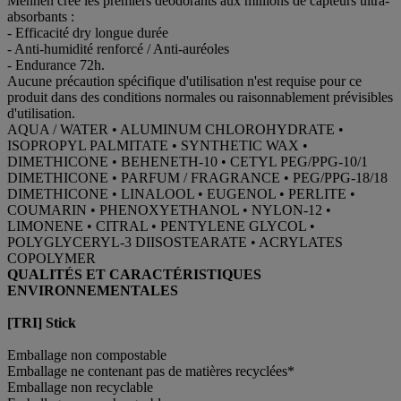
Mennen crée les premiers déodorants aux millions de capteurs ultra-
absorbants :
- Efficacité dry longue durée
- Anti-humidité renforcé / Anti-auréoles
- Endurance 72h.
Aucune précaution spécifique d'utilisation n'est requise pour ce
produit dans des conditions normales ou raisonnablement prévisibles
d'utilisation.
AQUA / WATER • ALUMINUM CHLOROHYDRATE •
ISOPROPYL PALMITATE • SYNTHETIC WAX •
DIMETHICONE • BEHENETH-10 • CETYL PEG/PPG-10/1
DIMETHICONE • PARFUM / FRAGRANCE • PEG/PPG-18/18
DIMETHICONE • LINALOOL • EUGENOL • PERLITE •
COUMARIN • PHENOXYETHANOL • NYLON-12 •
LIMONENE • CITRAL • PENTYLENE GLYCOL •
POLYGLYCERYL-3 DIISOSTEARATE • ACRYLATES
COPOLYMER
QUALITÉS ET CARACTÉRISTIQUES
ENVIRONNEMENTALES
[TRI] Stick
Emballage non compostable
Emballage ne contenant pas de matières recyclées*
Emballage non recyclable