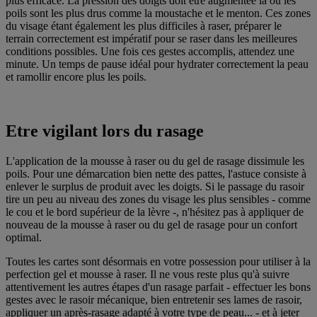
plus efficace. La pression des doigts doit être augmentée là où les
poils sont les plus drus comme la moustache et le menton. Ces zones
du visage étant également les plus difficiles à raser, préparer le
terrain correctement est impératif pour se raser dans les meilleures
conditions possibles. Une fois ces gestes accomplis, attendez une
minute. Un temps de pause idéal pour hydrater correctement la peau
et ramollir encore plus les poils.
Etre vigilant lors du rasage
L'application de la mousse à raser ou du gel de rasage dissimule les
poils. Pour une démarcation bien nette des pattes, l'astuce consiste à
enlever le surplus de produit avec les doigts. Si le passage du rasoir
tire un peu au niveau des zones du visage les plus sensibles - comme
le cou et le bord supérieur de la lèvre -, n'hésitez pas à appliquer de
nouveau de la mousse à raser ou du gel de rasage pour un confort
optimal.
Toutes les cartes sont désormais en votre possession pour utiliser à la
perfection gel et mousse à raser. Il ne vous reste plus qu'à suivre
attentivement les autres étapes d'un rasage parfait - effectuer les bons
gestes avec le rasoir mécanique, bien entretenir ses lames de rasoir,
appliquer un après-rasage adapté à votre type de peau... - et à jeter