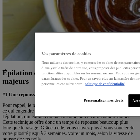
Vos paramètres de cookies
Nous utilisons des cookies, y compris des cookies de nos partenaires,
d’analyser le trafic de notre site, vous proposer des publicités person
Épilation de la barbe : 3 avantages
fonctionnalités disponibles sur les réseaux sociaux. Vous pouvez gé
paramétrages des cookies. Pour en savoir plus sur la manière dont n
majeurs
personnelles consultez notre
politique de confidentialité
#1 Une repousse lente
Personnaliser mes choix
Acce
Pour rappel, le rasage coupe le poil à la racine en frôlant l'épiderme,
ce qui engendre une repousse quotidienne. Tout le contraire de
l'épilation, qui extrait complètement le poil en arrachant le bulbe.
Cette technique offre donc un temps de repousse beaucoup plus
long que le rasage. Grâce à elle, vous n'avez plus à vous soucier de
votre pilosité jusqu'à 3 semaines, voire un mois, selon la vitesse de
pousse de vos poils.