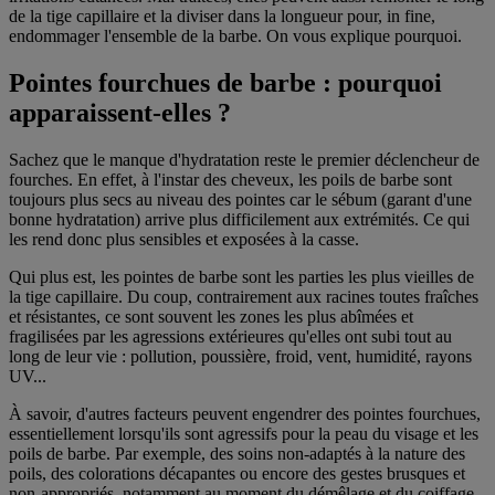
de la tige capillaire et la diviser dans la longueur pour, in fine,
endommager l'ensemble de la barbe. On vous explique pourquoi.
Pointes fourchues de barbe : pourquoi
apparaissent-elles ?
Sachez que
le manque d'hydratation
reste le premier déclencheur de
fourches. En effet, à l'instar des cheveux, les poils de barbe sont
toujours plus secs au niveau des pointes car le sébum (garant d'une
bonne hydratation) arrive plus difficilement aux extrémités. Ce qui
les rend donc plus sensibles et exposées à la casse.
Qui plus est, les pointes de barbe sont les parties les plus vieilles de
la tige capillaire. Du coup, contrairement aux racines toutes fraîches
et résistantes, ce sont souvent les zones les plus abîmées et
fragilisées par les agressions extérieures qu'elles ont subi tout au
long de leur vie : pollution, poussière, froid, vent, humidité, rayons
UV...
À savoir, d'autres facteurs peuvent engendrer des pointes fourchues,
essentiellement lorsqu'ils sont agressifs pour la peau du visage et les
poils de barbe. Par exemple, des soins non-adaptés à la nature des
poils,
des colorations décapantes
ou encore des gestes brusques et
non-appropriés, notamment au moment du démêlage et du coiffage.