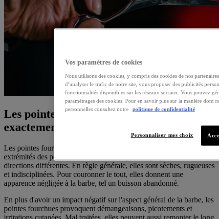
Vos paramètres de cookies
Nous utilisons des cookies, y compris des cookies de nos partenaires,
d’analyser le trafic de notre site, vous proposer des publicités person
fonctionnalités disponibles sur les réseaux sociaux. Vous pouvez gé
paramétrages des cookies. Pour en savoir plus sur la manière dont n
personnelles consultez notre
politique de confidentialité
Les pointes fourchues de barbe, c'est quoi
exactement ?
Personnaliser mes choix
Acce
Les pointes fourchues de barbe, c'est tout simplement quand les
extrémités des poils se fendent en deux parties qui prennent des
directions différentes. En règle générale, elles sont sèches, rugueuses
et indisciplinées. Pour couronner le tout, elles donnent
une
apparence négligée à la barbe
, tel un buisson abandonné.
En plus d'avoir un impact négatif sur l'aspect général de la barbe, les
pointes fourchues provoquent démangeaisons, picotements et
irritations cutanées. Mal traitées, elles peuvent aussi remonter le long