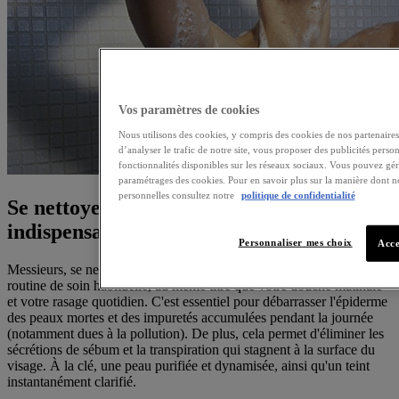
Vos paramètres de cookies
Nous utilisons des cookies, y compris des cookies de nos partenaires,
d’analyser le trafic de notre site, vous proposer des publicités person
fonctionnalités disponibles sur les réseaux sociaux. Vous pouvez gé
paramétrages des cookies. Pour en savoir plus sur la manière dont n
personnelles consultez notre
politique de confidentialité
Se nettoyer le visage : un soin
indispensable au quotidien
Personnaliser mes choix
Acce
Messieurs, se nettoyer le visage doit absolument faire partie de votre
routine de soin habituelle, au même titre que votre douche matinale
et votre rasage quotidien. C'est essentiel pour débarrasser l'épiderme
des peaux mortes et des impuretés accumulées pendant la journée
(notamment dues à la pollution). De plus, cela permet d'éliminer les
sécrétions de sébum et la transpiration qui stagnent à la surface du
visage. À la clé, une peau purifiée et dynamisée, ainsi qu'un teint
instantanément clarifié.