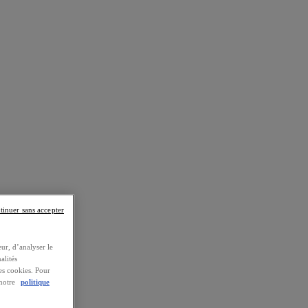
tinuer sans accepter
ur, d’analyser le
alités
es cookies. Pour
 notre
politique