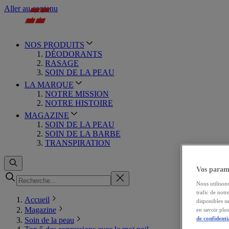
Aller au contenu
NOS PRODUITS
DÉODORANTS
RASAGE
SOIN DE LA PEAU
LA MARQUE
NOTRE MISSION
NOTRE HISTOIRE
MAGAZINE
SOIN DE LA PEAU
SOIN DE LA BARBE
TRANSPIRATION
Vos paramè
Nous utilisons
trafic de notr
Accueil
disponibles s
Magazine
en savoir plu
de confidenti
Soin de la peau