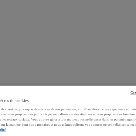
Con
tres de cookies
 des cookies, y compris des cookies de nos partenaires, afin d’améliorer votre expérience utilisate
e site, vous proposer des publicités personnalisées sur des sites tiers et vous proposer des fonctionn
ur les réseaux sociaux. Vous pouvez gérer à tout moment vos préférences dans les paramétrages d
s sur la manière dont nos partenaires et nous-mêmes utilisons vos données personnelles consultez
alité