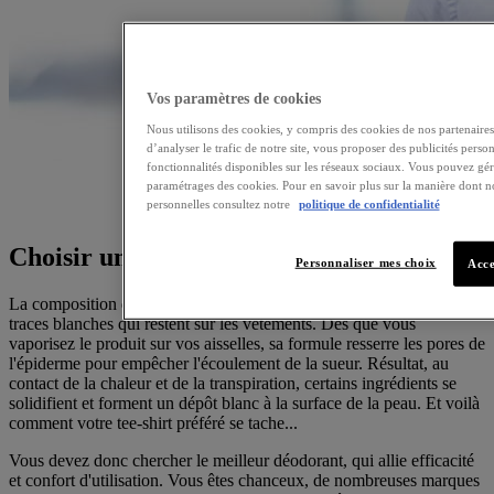
Vos paramètres de cookies
Nous utilisons des cookies, y compris des cookies de nos partenaires,
d’analyser le trafic de notre site, vous proposer des publicités person
fonctionnalités disponibles sur les réseaux sociaux. Vous pouvez gé
paramétrages des cookies. Pour en savoir plus sur la manière dont n
personnelles consultez notre
politique de confidentialité
Choisir un déodorant anti-traces
Personnaliser mes choix
Acce
La composition des déodorants anti-transpirants est à l'origine
des
traces blanches qui restent sur les vêtements
. Dès que vous
vaporisez le produit sur vos aisselles, sa formule resserre les pores de
l'épiderme pour empêcher l'écoulement de la sueur. Résultat, au
contact de la chaleur et de la transpiration, certains ingrédients se
solidifient et forment un dépôt blanc à la surface de la peau. Et voilà
comment votre tee-shirt préféré se tache...
Vous devez donc chercher le meilleur déodorant, qui allie efficacité
et confort d'utilisation. Vous êtes chanceux, de nombreuses marques